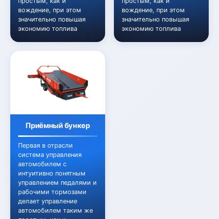
простым, как и
простым, как и
вождение, при этом
вождение, при этом
значительно повышая
значительно повышая
экономию топлива
экономию топлива
Приёмный бункер
Первая в отрасли
система управления
автомобилем с
интуитивно понятным
управлением педалями и
рабочими тормозами
делает управление
автомобилем таким же