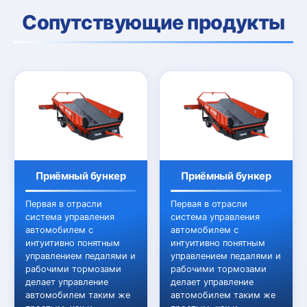
Сопутствующие продукты
Приёмный бункер
Приёмный бункер
Первая в отрасли
Первая в отрасли
система управления
система управления
автомобилем с
автомобилем с
интуитивно понятным
интуитивно понятным
управлением педалями и
управлением педалями и
рабочими тормозами
рабочими тормозами
делает управление
делает управление
автомобилем таким же
автомобилем таким же