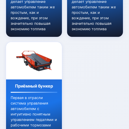
делает управление
делает управление
автомобилем таким же
автомобилем таким же
простым, как и
простым, как и
вождение, при этом
вождение, при этом
значительно повышая
значительно повышая
экономию топлива
экономию топлива
Приёмный бункер
Первая в отрасли
система управления
автомобилем с
интуитивно понятным
управлением педалями и
рабочими тормозами