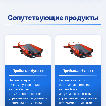
Сопутствующие продукты
Приёмный бункер
Приёмный бункер
Первая в отрасли
Первая в отрасли
система управления
система управления
автомобилем с
автомобилем с
интуитивно понятным
интуитивно понятным
управлением педалями и
управлением педалями и
рабочими тормозами
рабочими тормозами