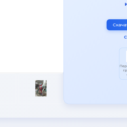
Скача
С
Пер
г