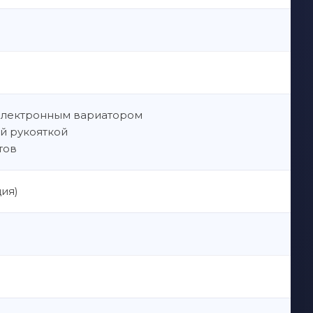
 электронным вариатором
й рукояткой
тов
ия)