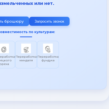
измельченных или нет.
ть брошюру
Запросить звонок
овместимость по культурам:
еработка
Переработка
Переработка
рецкого
миндаля
фундука
ореха