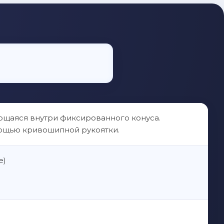
ющаяся внутри фиксированного конуса.
мощью кривошипной рукоятки.
е)