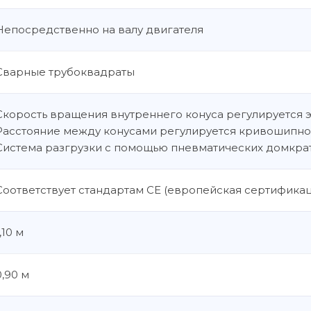
Непосредственно на валу двигателя
Сварные трубоквадраты
Скорость вращения внутреннего конуса регулируется
Расстояние между конусами регулируется кривошипно
Система разгрузки с помощью пневматических домкра
Соответствует стандартам CE (европейская сертификац
,10 м
0,90 м