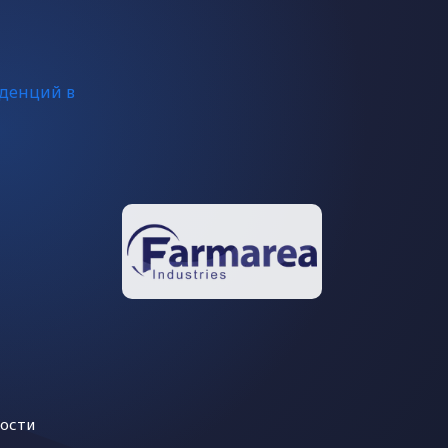
нденций в
ости