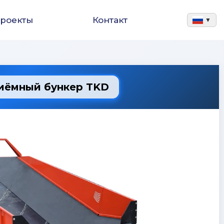
роекты
Контакт
▼
иёмный бункер TKD