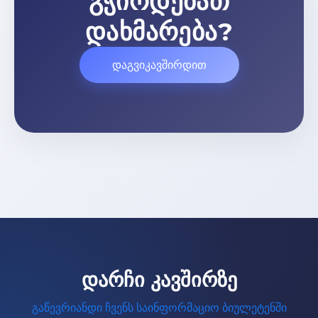
გჭირდებათ
დახმარება?
დაგვიკავშირდით
დარჩი კავშირზე
გაწევრიანდი ჩვენს საინფორმაციო ბიულეტენში