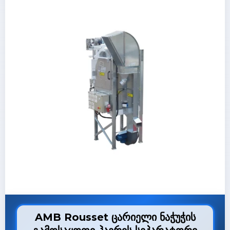
AMB Rousset ცარიელი ნაჭუჭის